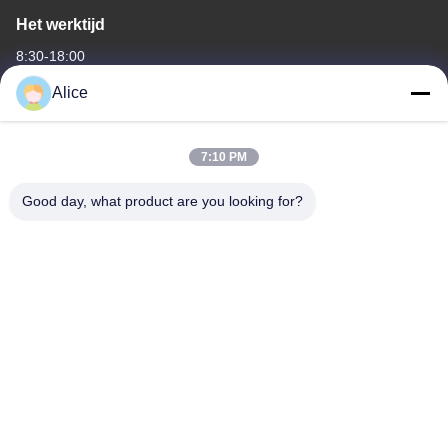
Het werktijd
8:30-18:00
Alice
Ons adres
Bedrijfsadres
7:10 PM
No. 3, Gaoya Industrial Park, Baotai Road, Gaoxin Development
Zone, Baoji City, provincie Shaanxi, China
Good day, what product are you looking for?
Fabrieksadres
Nr 3, Gaoya-Industrieterrein, Baotai-Road, Gaoxin-
Ontwikkelingsstreek, Baoji-Stad, Shaanxi-Provincie, China
Tel.
86-13325372991