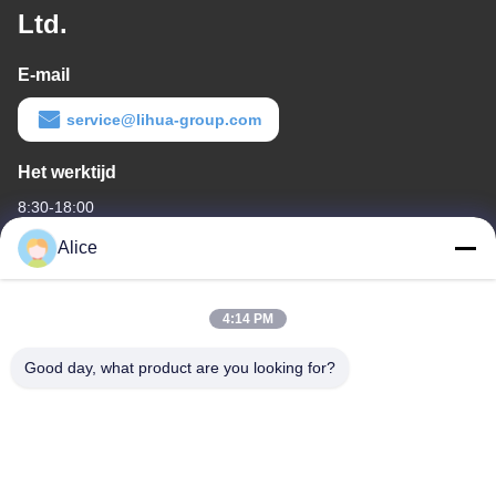
Ltd.
E-mail
service@lihua-group.com
Het werktijd
8:30-18:00
Alice
Ons adres
Bedrijfsadres
4:14 PM
No. 3, Gaoya Industrial Park, Baotai Road, Gaoxin Development
Zone, Baoji City, provincie Shaanxi, China
Good day, what product are you looking for?
Fabrieksadres
Nr 3, Gaoya-Industrieterrein, Baotai-Road, Gaoxin-
Ontwikkelingsstreek, Baoji-Stad, Shaanxi-Provincie, China
Tel.