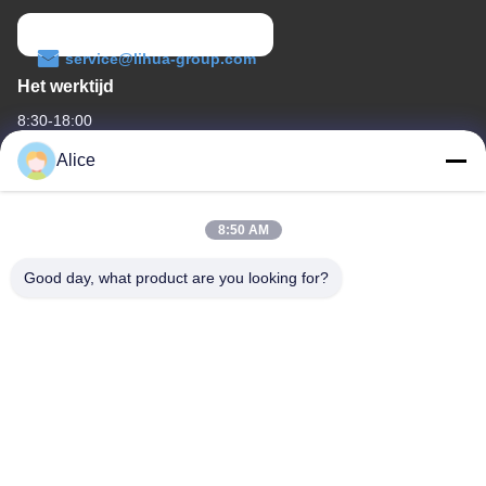
service@lihua-group.com
Het werktijd
8:30-18:00
Alice
Ons adres
Bedrijfsadres
8:50 AM
No. 3, Gaoya Industrial Park, Baotai Road, Gaoxin Development
Zone, Baoji City, provincie Shaanxi, China
Good day, what product are you looking for?
Fabrieksadres
Nr 3, Gaoya-Industrieterrein, Baotai-Road, Gaoxin-
Ontwikkelingsstreek, Baoji-Stad, Shaanxi-Provincie, China
Tel.
86-13325372991