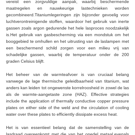
vereist een zorgvuldige aanpak, waarbij beschermende
maatregelen en nauwkeurige lastechnieken worden
gecombineerd.Titaniumlegeringen zijn bijzonder gevoelig voor
luchtverontreinigende stoffen, waardoor het gebruik van inerte
gassen zoals argon gedurende het hele lasproces noodzakelijk
is.Het gebruik van gasbescherming via een mondstuk om het
booggebied te omhullen en het uitrusting van de laslampen met
een beschermend schild zorgen voor een milieu vrij van
schadelijke gassen, waarbij de temperatuur onder de 200
graden Celsius blijft.
Het beheer van de warmteafvoer is van cruciaal belang
vanwege de lage thermische geleidbaarheid van titanium, wat
anders kan leiden tot ongewenste korrelroosheid in zowel de las
als de warmte-aangetaste zone (HAZ). Effective strategies
include the application of thermally conductive copper pressure
plates on either side of the weld and the circulation of cooling
water over these plates to efficiently dissipate excess heat.
Het is van essentieel belang dat de samenstelling van de
lasdraad overeenkomt met die van het onedel metaal.evenals