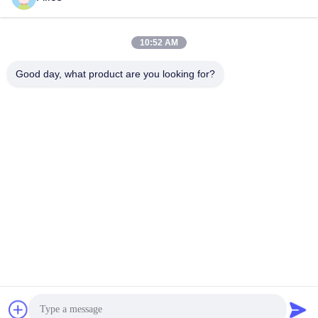
Ons adres
Bedrijfsadres
10:52 AM
No. 3, Gaoya Industrial Park, Baotai Road, Gaoxin Development
Zone, Baoji City, provincie Shaanxi, China
Good day, what product are you looking for?
Fabrieksadres
Nr 3, Gaoya-Industrieterrein, Baotai-Road, Gaoxin-
Ontwikkelingsstreek, Baoji-Stad, Shaanxi-Provincie, China
Tel.
86-13325372991
China Goede kwaliteit Flanken van titanium Auteursrecht © -2026
Baoji Lihua Nonferrous Metals Co., Ltd. . Alle rechten
voorbehoudena.
Privacybeleid
|
Sitemap