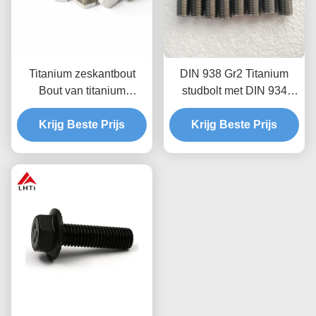
Titanium zeskantbout
DIN 938 Gr2 Titanium
Bout van titanium
studbolt met DIN 934
zeskantkop
Hex-moeren M14 M18
Krijg Beste Prijs
M20 CNC-bewerkte
Krijg Beste Prijs
corrosiebestendig