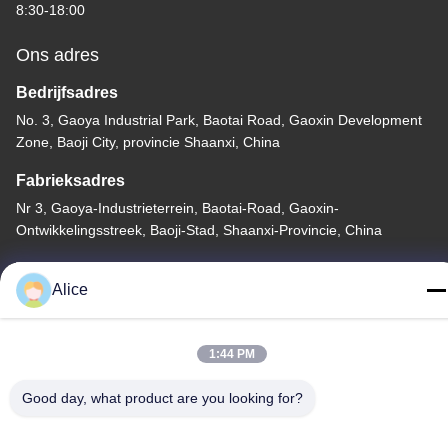
8:30-18:00
Ons adres
Bedrijfsadres
No. 3, Gaoya Industrial Park, Baotai Road, Gaoxin Development
Zone, Baoji City, provincie Shaanxi, China
Fabrieksadres
Nr 3, Gaoya-Industrieterrein, Baotai-Road, Gaoxin-
Ontwikkelingsstreek, Baoji-Stad, Shaanxi-Provincie, China
Tel.
Alice
86-13325372991
1:44 PM
Good day, what product are you looking for?
China Goede kwaliteit Flanken van titanium Auteursrecht © -2026
Baoji Lihua Nonferrous Metals Co., Ltd. . Alle rechten