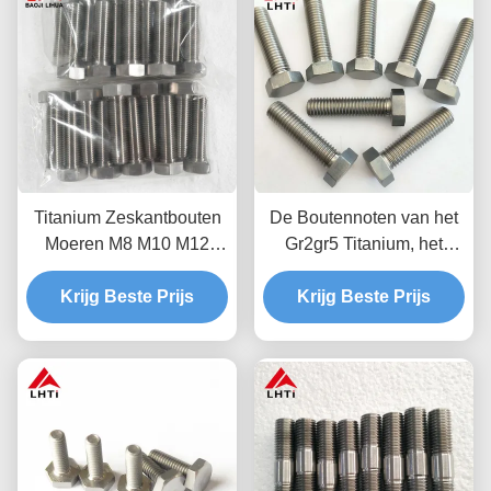
Titanium Zeskantbouten
De Boutennoten van het
Moeren M8 M10 M12
Gr2gr5 Titanium, het
Anodiseren
Anodiseren van M8 M10
Bevestigingsmiddelen
Krijg Beste Prijs
M12 de Hoofdbouten van
Krijg Beste Prijs
de Titaniumhexuitdraai