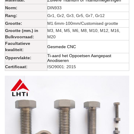
Materiaal:
Zuivere Titanium of Titaniumlegeringen
Norm:
DIN933
Rang:
Gr1,
Gr2, Gr3, Gr5, Gr7, Gr12
Grootte:
M1.6mm-100mm/Customised grootte
Grootte (mm.) in
M3, M4, M5, M6, M8, M10, M12, M16,
Bulkvoorraad:
M20
Facultatieve
Gesmede CNC
kwaliteit:
Ti-aard het Oppoetsen Aangepast
Oppervlakte:
Anodiseren
Certificaat:
ISO9001: 2015