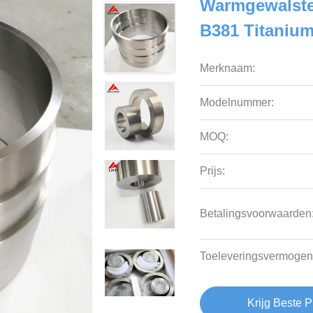
Warmgewalste
B381 Titaniu
Merknaam:
Modelnummer:
MOQ:
Prijs:
Betalingsvoorwaarden
Toeleveringsvermogen
Krijg Beste P