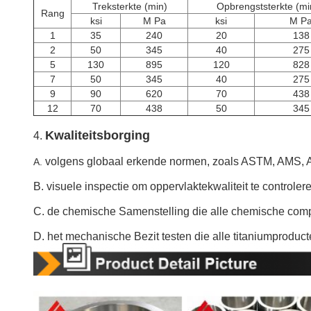
Treksterkte (min)
Opbrengststerkte (mi
Rang
ksi
M Pa
ksi
M P
1
35
240
20
138
2
50
345
40
275
5
130
895
120
828
7
50
345
40
275
9
90
620
70
438
12
70
438
50
345
Kwaliteitsborging
4.
volgens globaal erkende normen, zoals ASTM, AMS, A
A.
B. visuele inspectie om oppervlaktekwaliteit te controle
C. de chemische Samenstelling die alle chemische comp
D. het mechanische Bezit testen die alle titaniumproduc