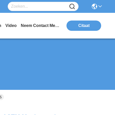
n
Video
Neem Contact Met Ons Op
Citaat
5