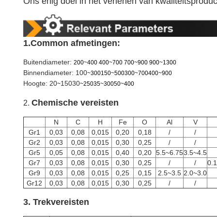
Ons enig doel in het verlenen van kwaliteitsproduc
1.Common afmetingen:
Buitendiameter:
200~400 400~700 700~900 900~1300
Binnendiameter: 100
~300150~500300~700400~900
Hoogte: 20
15030
~
~25035~30050~400
Chemische vereisten
2.
N
C
H
Fe
O
Al
V
Gr1
0,03
0,08
0,015
0,20
0,18
/
/
Gr2
0,03
0,08
0,015
0,30
0,25
/
/
Gr5
0,05
0,08
0,015
0,40
0,20
5.5~6.75
3.5~4.5
Gr7
0,03
0,08
0,015
0,30
0,25
/
/
0.
Gr9
0,03
0,08
0,015
0,25
0,15
2.5~3.5
2.0~3.0
Gr12
0,03
0,08
0,015
0,30
0,25
/
/
3. Trekvereisten