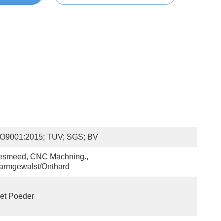
SO9001:2015; TUV; SGS; BV
esmeed, CNC Machning., 
armgewalst/Onthard
et Poeder