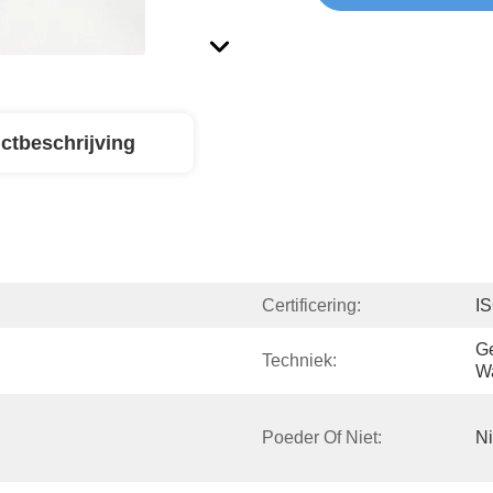
ctbeschrijving
Certificering:
I
G
Techniek:
W
Poeder Of Niet:
Ni