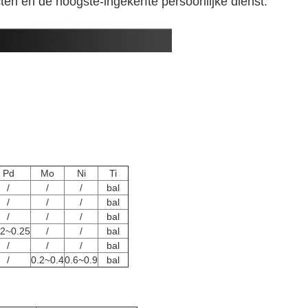
ten en de hoogste-ingekerfte persoonlijke dienst.
Pd
Mo
Ni
Ti
/
/
/
bal
/
/
/
bal
/
/
/
bal
12~0.25
/
/
bal
/
/
/
bal
/
0.2~0.4
0.6~0.9
bal