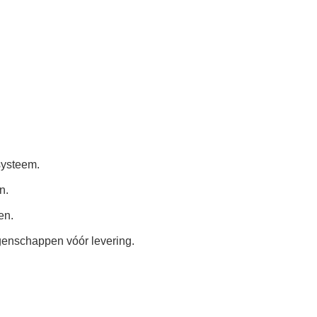
systeem.
n.
en.
igenschappen vóór levering.