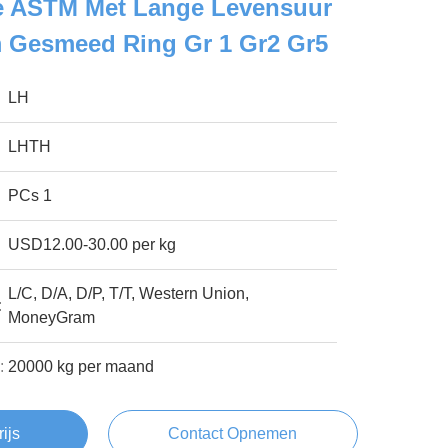
 ASTM Met Lange Levensuur
m Gesmeed Ring Gr 1 Gr2 Gr5
LH
LHTH
PCs 1
USD12.00-30.00 per kg
L/C, D/A, D/P, T/T, Western Union,
:
MoneyGram
:
20000 kg per maand
rijs
Contact Opnemen