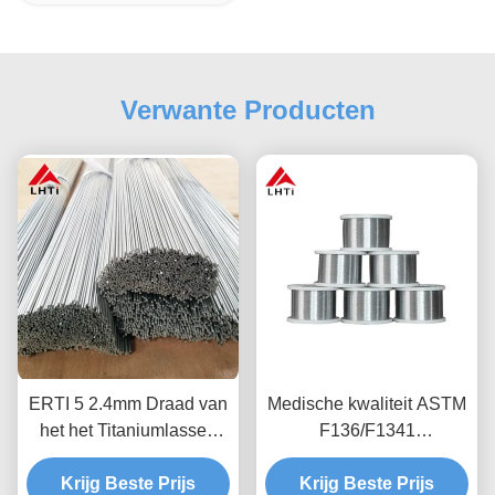
Verwante Producten
ERTI 5 2.4mm Draad van
Medische kwaliteit ASTM
het het Titaniumlassen
F136/F1341
van Aws A5.16 van de
Titaniumdraad Ti-6Al-4V
Titanium de Rechte
Krijg Beste Prijs
Corrosiebestendige
Krijg Beste Prijs