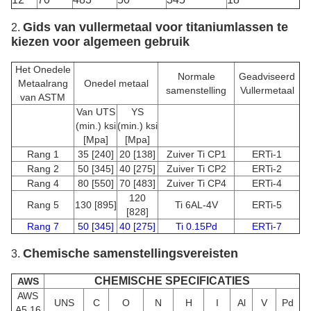
Gids van vullermetaal voor titaniumlassen te
2.
kiezen voor algemeen gebruik
Het Onedele
Normale
Geadviseerd
Metaalrang
Onedel metaal
samenstelling
Vullermetaal
van ASTM
Van UTS
YS
(min.) ksi
(min.) ksi
[Mpa]
[Mpa]
Rang 1
35 [240]
20 [138]
Zuiver Ti CP1
ERTi-1
Rang 2
50 [345]
40 [275]
Zuiver Ti CP2
ERTi-2
Rang 4
80 [550]
70 [483]
Zuiver Ti CP4
ERTi-4
120
Rang 5
130 [895]
Ti 6AL-4V
ERTi-5
[828]
Rang 7
50 [345]
40 [275]
Ti 0.15Pd
ERTi-7
Chemische samenstellingsvereisten
3.
CHEMISCHE SPECIFICATIES
AWS
AWS
UNS
C
O
N
H
I
Al
V
Pd
A5.16