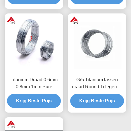
Draad
lasdraad
Titanium Draad 0.6mm
Gr5 Titanium lassen
0.8mm 1mm Pure
draad Round Ti legering
Titanium Draad Voor
voor 3D-printen
Krijg Beste Prijs
Medisch Gebruik
Krijg Beste Prijs