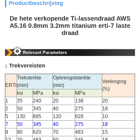
Productbeschrijving
De hete verkopende Ti-lassendraad AWS
A5.16 0.8mm 3.2mm titanium erti-7 laste
draad
Trekvereisten
1.
Treksterkte
Opbrengststerkte
Verlenging
ERTi
(min)
(min)
(%)
ksi
MPa
ksi
MPa
1
35
240
20
138
20
2
50
345
40
275
18
5
130
895
120
828
10
7
50
345
40
275
18
9
90
620
70
483
15
12
70
483
50
345
18