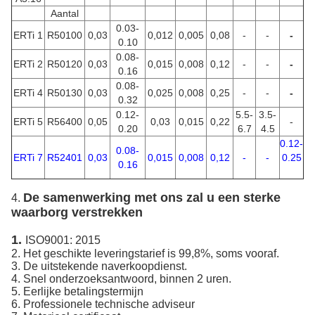
Aantal
0.03-
ERTi 1
R50100
0,03
0,012
0,005
0,08
-
-
-
0.10
0.08-
ERTi 2
R50120
0,03
0,015
0,008
0,12
-
-
-
0.16
0.08-
ERTi 4
R50130
0,03
0,025
0,008
0,25
-
-
-
0.32
0.12-
5.5-
3.5-
ERTi 5
R56400
0,05
0,03
0,015
0,22
-
0.20
6.7
4.5
0.12-
0.08-
ERTi 7
R52401
0,03
0,015
0,008
0,12
-
-
0.25
0.16
De samenwerking met ons zal u een sterke
4.
waarborg verstrekken
1.
ISO9001: 2015
2. Het geschikte leveringstarief is 99,8%, soms vooraf.
3. De uitstekende naverkoopdienst.
4. Snel onderzoeksantwoord, binnen 2 uren.
5. Eerlijke betalingstermijn
6. Professionele technische adviseur