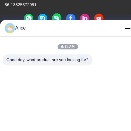
86-13325372991
Alice
China Goede kwaliteit Flanken van titanium Auteursrecht © -2026
Baoji Lihua Nonferrous Metals Co., Ltd. . Alle rechten
6:11 AM
voorbehoudena.
Good day, what product are you looking for?
Privacybeleid
|
Sitemap