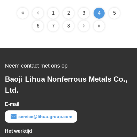
1
2
3
4
5
6
7
8
Neem contact met ons op
Baoji Lihua Nonferrous Metals Co.,
Ltd.
E-mail
service@lihua-group.com
Het werktijd