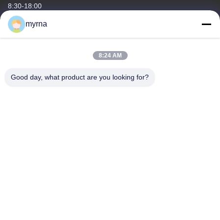
8:30-18:00
myrna
Ons adres
Bedrijfsadres
8:24 AM
No. 3, Gaoya Industrial Park, Baotai Road, Gaoxin Development
Zone, Baoji City, provincie Shaanxi, China
Good day, what product are you looking for?
Fabrieksadres
Nr 3, Gaoya-Industrieterrein, Baotai-Road, Gaoxin-
Ontwikkelingsstreek, Baoji-Stad, Shaanxi-Provincie, China
Tel.
86-13325372991
China Goede kwaliteit Flanken van titanium Auteursrecht © -2026
Baoji Lihua Nonferrous Metals Co., Ltd. . Alle rechten