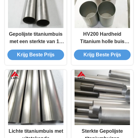
Gepolijste titaniumbuis
HV200 Hardheid
met een sterkte van 10
Titanium holle buis
mm Diameterdichtheid
gepolijst 2 mm buis met
Krijg Beste Prijs
Krijg Beste Prijs
4,51 g/cm3
goede lasbaarheid
Lichte titaniumbuis met
Sterkte Gepolijste